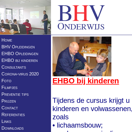
Home
BHV Opleidingen
EHBO Opleidingen
EHBO bij kinderen
Consultants
Corona-virus 2020
EHBO bij kinderen
Foto
Filmpjes
Preventie tips
Tijdens de cursus krijgt u
Prijzen
kinderen en volwassenen, 
Contact
Referenties
zoals
Links
• lichaamsbouw;
Downloads